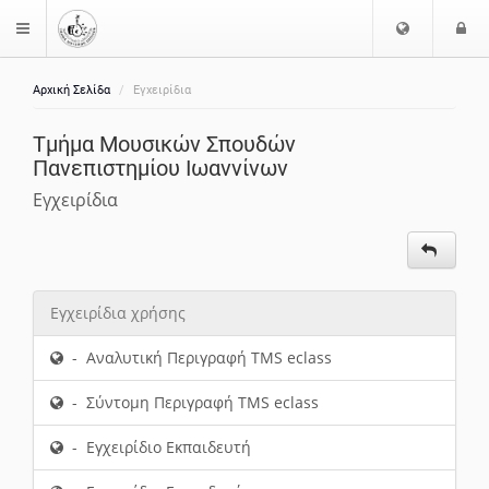
Ε
Ε
$langMenu
π
ί
ι
Αρχική Σελίδα
Εγχειρίδια
λ
ο
ο
δ
Τμήμα Μουσικών Σπουδών
γ
ο
Πανεπιστημίου Ιωαννίνων
ή
ς
Γ
Εγχειρίδια
λ
ώ
σ
σ
Εγχειρίδια χρήσης
α
ς
- Αναλυτική Περιγραφή TMS eclass
- Σύντομη Περιγραφή TMS eclass
- Εγχειρίδιο Εκπαιδευτή